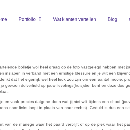
ome
Portfolio
Wat klanten vertellen
Blog
, dartelende bolletje wol heel graag op de foto vastgelegd hebben met j
en inslapen in verband met een ernstige blessure en je wilt een blijven
enkt dat het eigenlijk wel heel leuk zou zijn om een aantal mooie, pr
 je gewoon dolverliefd op jouw lievelings(huis)dier bent en deze dus ge
laat.
zijn en vaak precies datgene doen wat jij niet wilt tijdens een shoot (
kens naar links loopt in plaats van naar rechts). Geduld is dus een s
.
t van de manege waar het paard verblijft of op de plek waar het paard