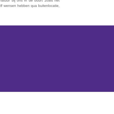
atuur bij ons in de buurt zoals het
lf wensen hebben qua buitenlocatie,