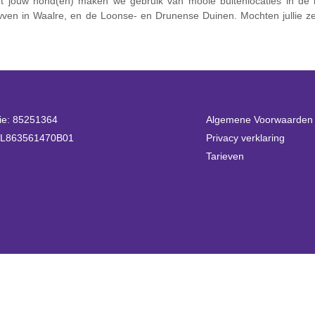
et jouw hond(en) maken we gebruik van mooie buitenlocaties in de n
ven in Waalre, en de Loonse- en Drunense Duinen. Mochten jullie ze
ie: 85251364
Algemene Voorwaarden
L863561470B01
Privacy verklaring
Tarieven