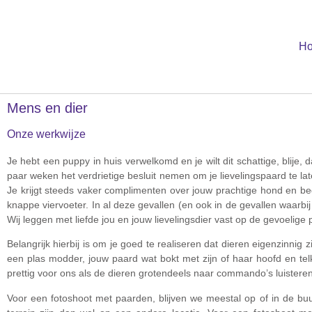
H
Mens en dier
Onze werkwijze
Je hebt een puppy in huis verwelkomd en je wilt dit schattige, blije
paar weken het verdrietige besluit nemen om je lievelingspaard te lat
Je krijgt steeds vaker complimenten over jouw prachtige hond en bed
knappe viervoeter. In al deze gevallen (en ook in de gevallen waarbij
Wij leggen met liefde jou en jouw lievelingsdier vast op de gevoelige p
Belangrijk hierbij is om je goed te realiseren dat dieren eigenzinnig 
een plas modder, jouw paard wat bokt met zijn of haar hoofd en tel
prettig voor ons als de dieren grotendeels naar commando’s luisteren
Voor een fotoshoot met paarden, blijven we meestal op of in de buur