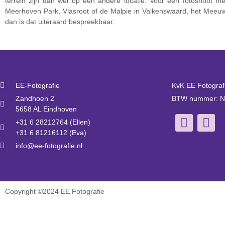
terrein zijn dan wel op een andere locatie. Voor een fotoshoot m
Meerhoven Park, Vlasroot of de Malpie in Valkenswaard, het Meeuw
dan is dat uiteraard bespreekbaar.
EE-Fotografie
KvK EE Fotograf
Zandhoen 2
BTW nummer: N
5658 AL Eindhoven
+31 6 28212764 (Ellen)
+31 6 81216112 (Eva)
info@ee-fotografie.nl
Copyright ©2024 EE Fotografie